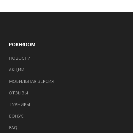
POKERDOM
НОВОСТИ
АКЦИИ
МОБИЛЬНАЯ ВЕРСИЯ
ОТЗЫВЫ
ТУРНИРЫ
БОНУС
FAQ