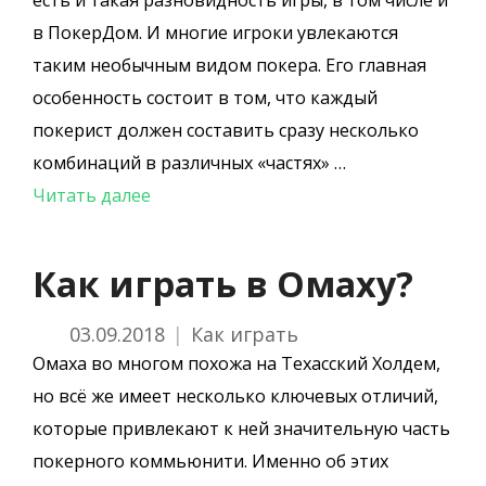
есть и такая разновидность игры, в том числе и
в ПокерДом. И многие игроки увлекаются
таким необычным видом покера. Его главная
особенность состоит в том, что каждый
покерист должен составить сразу несколько
комбинаций в различных «частях» …
Читать далее
Как играть в Омаху?
03.09.2018
Как играть
Омаха во многом похожа на Техасский Холдем,
но всё же имеет несколько ключевых отличий,
которые привлекают к ней значительную часть
покерного коммьюнити. Именно об этих