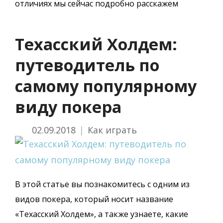
отличиях мы сейчас подробно расскажем
Техасский Холдем:
путеводитель по
самому популярному
виду покера
02.09.2018
Как играть
В этой статье вы познакомитесь с одним из
видов покера, который носит название
«Техасский Холдем», а также узнаете, какие