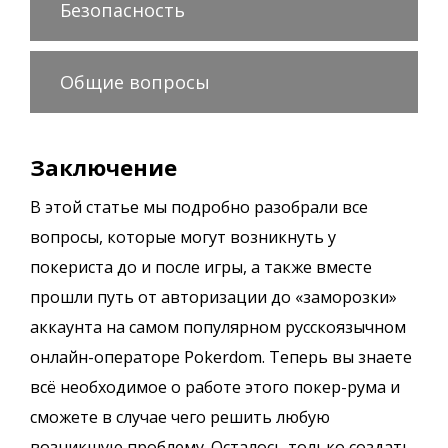
Безопасность
Общие вопросы
Заключение
В этой статье мы подробно разобрали все
вопросы, которые могут возникнуть у
покериста до и после игры, а также вместе
прошли путь от авторизации до «заморозки»
аккаунта на самом популярном русскоязычном
онлайн-операторе Pokerdom. Теперь вы знаете
всё необходимое о работе этого покер-рума и
сможете в случае чего решить любую
возникшую проблему. Осталось только создать