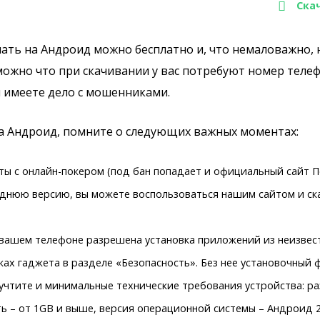
Скач
ать на Андроид можно бесплатно и, что немаловажно, н
можно что при скачивании у вас потребуют номер телеф
ы имеете дело с мошенниками.
на Андроид, помните о следующих важных моментах:
ы с онлайн-покером (под бан попадает и официальный сайт П
еднюю версию, вы можете воспользоваться нашим сайтом и ск
 вашем телефоне разрешена установка приложений из неизвес
ах гаджета в разделе «Безопасность». Без нее установочный ф
учтите и минимальные технические требования устройства: р
 – от 1GB и выше, версия операционной системы – Андроид 2.