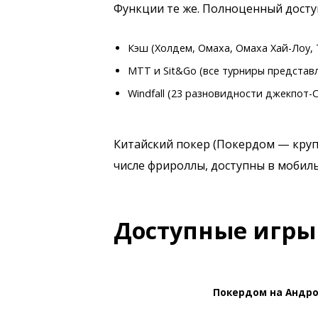
Функции те же. Полноценный доступ
Кэш (Холдем, Омаха, Омаха Хай-Лоу, 
МТТ и Sit&Go (все турниры представл
Windfall (23 разновидности джекпот-
Китайский покер (Покердом — крупн
числе фрироллы, доступны в мобил
Доступные игры
Покердом на Андр