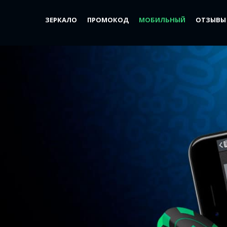
ЗЕРКАЛО
ПРОМОКОД
МОБИЛЬНЫЙ
ОТЗЫВЫ