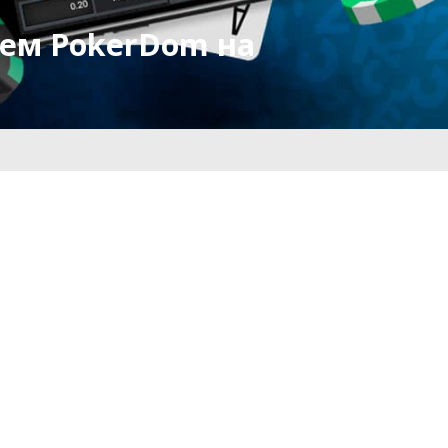
ем PokerDom на