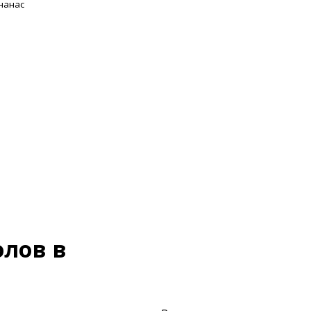
Ананас
лов в