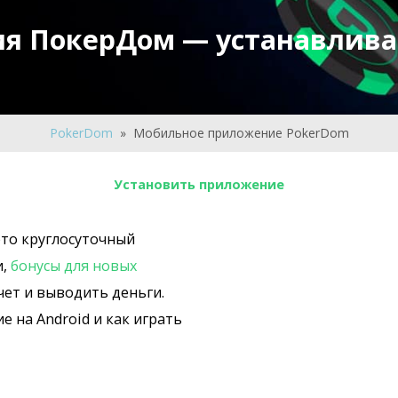
ия ПокерДом — устанавлива
PokerDom
» Мобильное приложение PokerDom
Установить приложение
то круглосуточный
и,
бонусы для новых
чет и выводить деньги.
е на Android и как играть