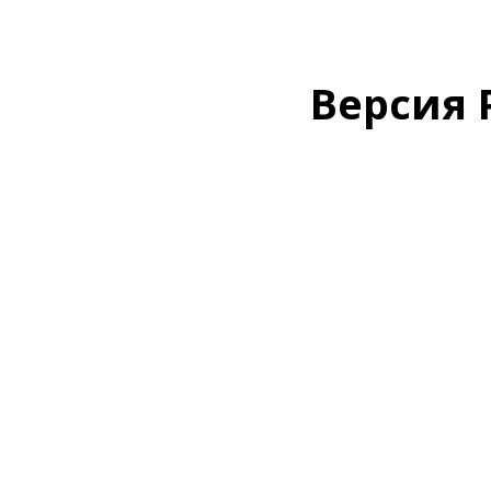
Версия 