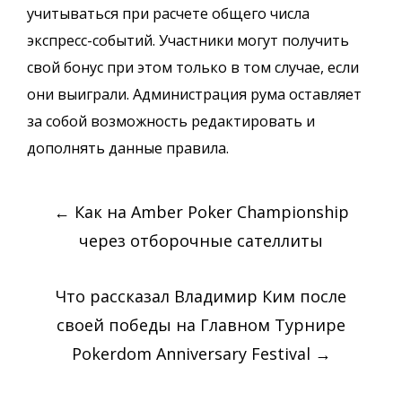
учитываться при расчете общего числа
экспресс-событий. Участники могут получить
свой бонус при этом только в том случае, если
они выиграли. Администрация рума оставляет
за собой возможность редактировать и
дополнять данные правила.
Post
←
Как на Amber Poker Championship
navigation
через отборочные сателлиты
Что рассказал Владимир Ким после
своей победы на Главном Турнире
Pokerdom Anniversary Festival
→