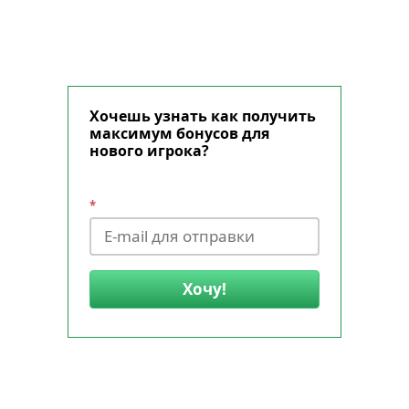
Хочешь узнать как получить
максимум бонусов для
нового игрока?
*
Хочу!