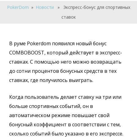
PokerDom
»
Новости
» Экспресс-бонус для спортивных
ставок
В руме Pokerdom появился новый бонус
COMBOBOOST, который действует в экспресс-
ставках. С помощью него можно возвращать
до сотни процентов бонусных средств в тех
ставках, где получилось выиграть.
Когда пользователь делает ставку на три или
больше спортивных событий, он в
автоматическом режиме повышает свой
бонусный коэффициент в соответствии с тем,
сколько событий было указано в его экспрессе.