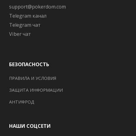
support@pokerdom.com
Telegram канал
Telegram чат
Viber чат
БЕЗОПАСНОСТЬ
ПРАВИЛА И УСЛОВИЯ
ЗАЩИТА ИНФОРМАЦИИ
АНТИФРОД
НАШИ СОЦСЕТИ