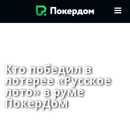
Кто победил в
лотерее «Русское
лото» в руме
ПокерДом
02.10.2019
Новости