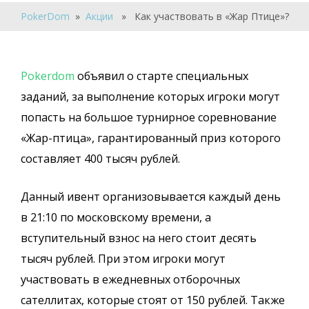
PokerDom
»
Акции
» Как участвовать в «Жар Птице»?
Pokerdom
объявил о старте специальных
заданий, за выполнение которых игроки могут
попасть на большое турнирное соревнование
«Жар-птица», гарантированный приз которого
составляет 400 тысяч рублей.
Данный ивент организовывается каждый день
в 21:10 по московскому времени, а
вступительный взнос на него стоит десять
тысяч рублей. При этом игроки могут
участвовать в ежедневных отборочных
сателлитах, которые стоят от 150 рублей. Также