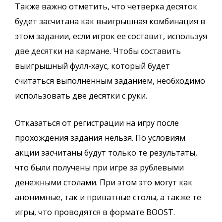
Также важно отметить, что четверка десяток
будет засчитана как выигрышная комбинация в
этом задании, если игрок ее составит, используя
две десятки на кармане. Чтобы составить
выигрышный фулл-хаус, который будет
считаться выполненным заданием, необходимо
использовать две десятки с руки.
Отказаться от регистрации на игру после
прохождения задания нельзя. По условиям
акции засчитаны будут только те результаты,
что были получены при игре за рублевыми
денежными столами. При этом это могут как
анонимные, так и приватные столы, а также те
игры, что проводятся в формате BOOST.