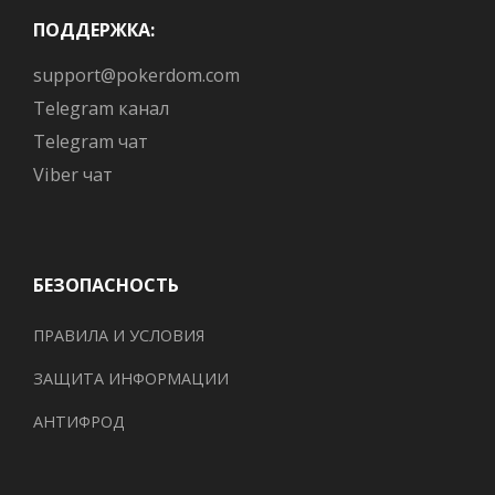
ПОДДЕРЖКА:
support@pokerdom.com
Telegram канал
Telegram чат
Viber чат
БЕЗОПАСНОСТЬ
ПРАВИЛА И УСЛОВИЯ
ЗАЩИТА ИНФОРМАЦИИ
АНТИФРОД