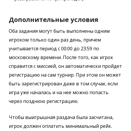
Дополнительные условия
Оба задания могут быть выполнены одним
игроком только один раз день, причем
учитывается период с 00:00 до 23:59 по
московскому времени. После того, как игрок
справится с миссией, он автоматически пройдет
регистрацию на сам турнир. При этом он может
быть зарегистрирован даже в том случае, если
игра уже началась и на нее можно попасть
через позднюю регистрацию.
Чтобы выигрышная раздача была засчитана,
игрок должен оплатить минимальный рейк.