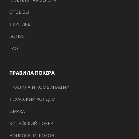
ОТЗЫВЫ
ТУРНИРЫ
БОНУС
FAQ
ПРАВИЛА ПОКЕРА
ПРАВИЛА И КОМБИНАЦИИ
ТЕХАССКИЙ ХОЛДЕМ
ОМАХА
КИТАЙСКИЙ ПОКЕР
ВОПРОСЫ ИГРОКОВ