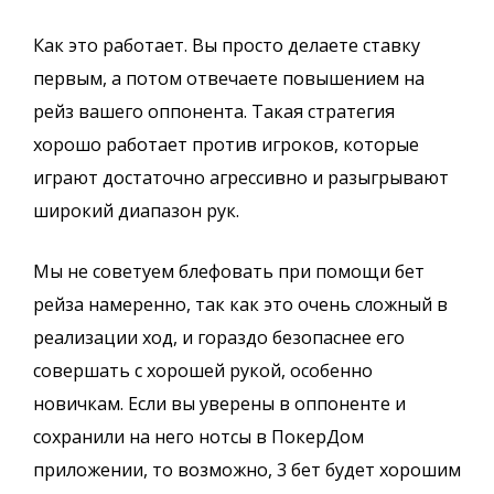
Как это работает. Вы просто делаете ставку
первым, а потом отвечаете повышением на
рейз вашего оппонента. Такая стратегия
хорошо работает против игроков, которые
играют достаточно агрессивно и разыгрывают
широкий диапазон рук.
Мы не советуем блефовать при помощи бет
рейза намеренно, так как это очень сложный в
реализации ход, и гораздо безопаснее его
совершать с хорошей рукой, особенно
новичкам. Если вы уверены в оппоненте и
сохранили на него нотсы в ПокерДом
приложении, то возможно, 3 бет будет хорошим