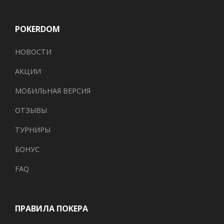
POKERDOM
НОВОСТИ
АКЦИИ
МОБИЛЬНАЯ ВЕРСИЯ
ОТЗЫВЫ
ТУРНИРЫ
БОНУС
FAQ
ПРАВИЛА ПОКЕРА