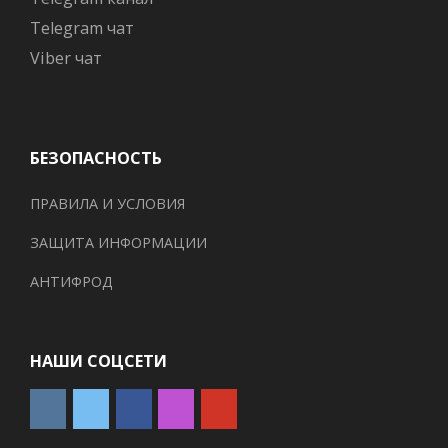
Telegram чат
Viber чат
БЕЗОПАСНОСТЬ
ПРАВИЛА И УСЛОВИЯ
ЗАЩИТА ИНФОРМАЦИИ
АНТИФРОД
НАШИ СОЦСЕТИ