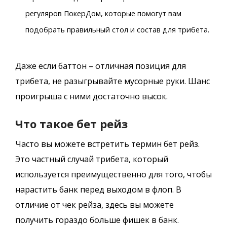
регуляров ПокерДом, которые помогут вам
подобрать правильный стол и состав для трибета.
Даже если баттон – отличная позиция для
трибета, не разыгрывайте мусорные руки. Шанс
проигрыша с ними достаточно высок.
Что такое бет рейз
Часто вы можете встретить термин бет рейз.
Это частный случай трибета, который
используется преимущественно для того, чтобы
нарастить банк перед выходом в флоп. В
отличие от чек рейза, здесь вы можете
получить гораздо больше фишек в банк.