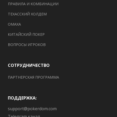
ПРАВИЛА И КОМБИНАЦИИ
ТЕХАССКИЙ ХОЛДЕМ
ОМАХА
КИТАЙСКИЙ ПОКЕР
ВОПРОСЫ ИГРОКОВ
СОТРУДНИЧЕСТВО
ПАРТНЕРСКАЯ ПРОГРАММА
ПОДДЕРЖКА:
support@pokerdom.com
Telegram канал