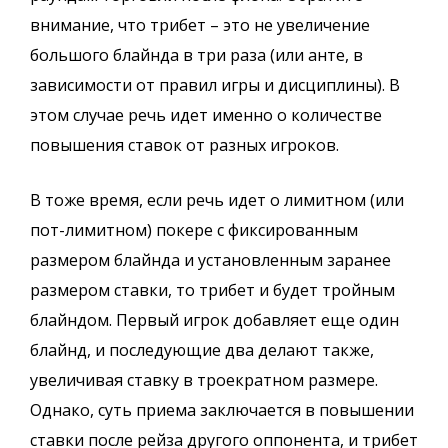
внимание, что трибет – это не увеличение
большого блайнда в три раза (или анте, в
зависимости от правил игры и дисциплины). В
этом случае речь идет именно о количестве
повышения ставок от разных игроков.
В тоже время, если речь идет о лимитном (или
пот-лимитном) покере с фиксированным
размером блайнда и установленным заранее
размером ставки, то трибет и будет тройным
блайндом. Первый игрок добавляет еще один
блайнд, и последующие два делают также,
увеличивая ставку в троекратном размере.
Однако, суть приема заключается в повышении
ставки после рейза другого оппонента, и трибет