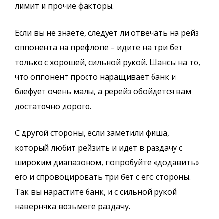
лимит и прочие факторы.
Если вы не знаете, следует ли отвечать на рейз
оппонента на префлопе – идите на три бет
только с хорошей, сильной рукой. Шансы на то,
что оппонент просто наращивает банк и
блефует очень малы, а ререйз обойдется вам
достаточно дорого.
С другой стороны, если заметили фиша,
который любит рейзить и идет в раздачу с
широким диапазоном, попробуйте «додавить»
его и спровоцировать три бет с его стороны.
Так вы нарастите банк, и с сильной рукой
наверняка возьмете раздачу.