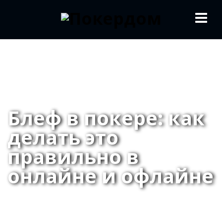
Блеф в покере: как
делать это
правильно в
онлайне и офлайне
25.03.2020
Школа покера