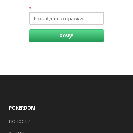
*
Хочу!
POKERDOM
НОВОСТИ
АКЦИИ