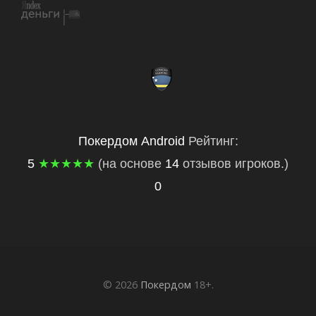
Покердом
Android
Рейтинг:
5
★★★★★
(на основе
14
отзывов игроков.)
0
© 2026
Покердом
18+.