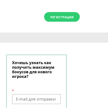
РЕГИСТРАЦИЯ
Хочешь узнать как
получить максимум
бонусов для нового
игрока?
*