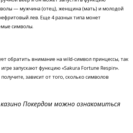
волы — мужчина (отец), женщина (мать) и молодой
 нефритовый лев. Еще 4 разных типа монет
емые символы.
дует обратить внимание на wild-символ принцессы, так
 игре запускают функцию «Sakura Fortune Respin».
получите, зависит от того, сколько символов
в казино Покердом можно ознакомиться