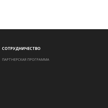
СОТРУДНИЧЕСТВО
ПАРТНЕРСКАЯ ПРОГРАММА