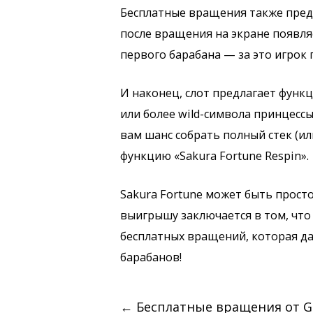
Бесплатные вращения также преду
после вращения на экране появляе
первого барабана — за это игрок
И наконец, слот предлагает функц
или более wild-символа принцессы
вам шанс собрать полный стек (ил
функцию «Sakura Fortune Respin».
Sakura Fortune может быть прост
выигрышу заключается в том, что
бесплатных вращений, которая да
барабанов!
Post
←
Бесплатные вращения от G