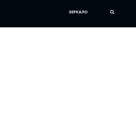
ЗЕРКАЛО
ПРОМОКОД
МОБИЛЬНЫЙ
ОТЗЫВЫ
ФРИРОЛЛЫ
ЕЩЕ