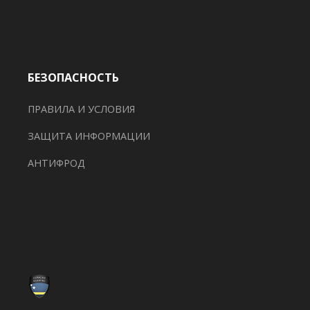
БЕЗОПАСНОСТЬ
ПРАВИЛА И УСЛОВИЯ
ЗАЩИТА ИНФОРМАЦИИ
АНТИФРОД